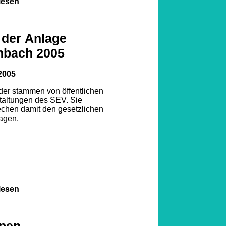
lesen
 der Anlage
nbach 2005
2005
lder stammen von öffentlichen
taltungen des SEV. Sie
echen damit den gesetzlichen
agen.
lesen
pen