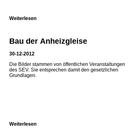
9
Weiterlesen
Bau der Anheizgleise
30-12-2012
1
2
Die Bilder stammen von öffentlichen Veranstaltungen
1
2
3
des SEV. Sie entsprechen damit den gesetzlichen
3
Grundlagen.
4
5
6
7
8
Weiterlesen