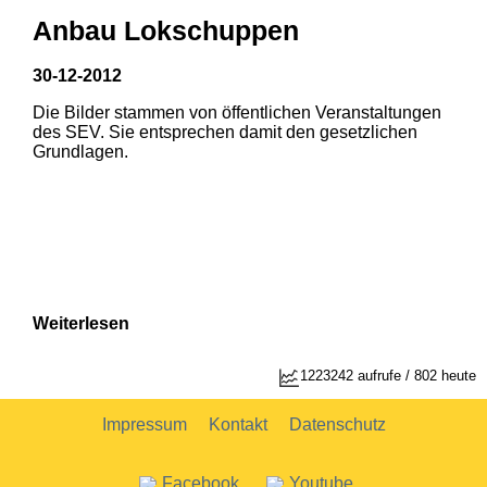
Anbau Lokschuppen
30-12-2012
Die Bilder stammen von öffentlichen Veranstaltungen
1
2
des SEV. Sie entsprechen damit den gesetzlichen
Grundlagen.
Weiterlesen
1223242 aufrufe / 802 heute
Impressum
Kontakt
Datenschutz
Facebook
Youtube