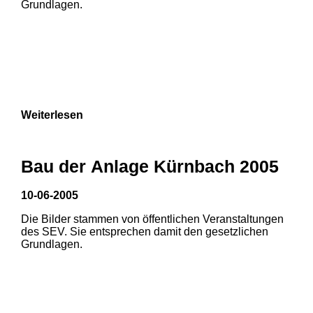
Grundlagen.
Weiterlesen
Bau der Anlage Kürnbach 2005
10-06-2005
Die Bilder stammen von öffentlichen Veranstaltungen
1
2
des SEV. Sie entsprechen damit den gesetzlichen
Grundlagen.
3
4
5
6
7
8