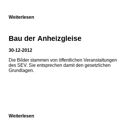
9
Weiterlesen
Bau der Anheizgleise
30-12-2012
Die Bilder stammen von öffentlichen Veranstaltungen
1
2
des SEV. Sie entsprechen damit den gesetzlichen
Grundlagen.
3
4
5
6
7
8
Weiterlesen