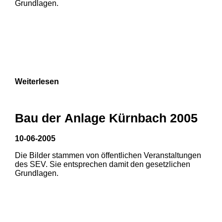
Grundlagen.
Weiterlesen
1
2
3
Bau der Anlage Kürnbach 2005
10-06-2005
Die Bilder stammen von öffentlichen Veranstaltungen
1
2
des SEV. Sie entsprechen damit den gesetzlichen
Grundlagen.
3
4
5
6
7
8