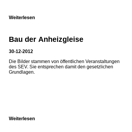
9
Weiterlesen
Bau der Anheizgleise
30-12-2012
Die Bilder stammen von öffentlichen Veranstaltungen
1
2
des SEV. Sie entsprechen damit den gesetzlichen
Grundlagen.
3
4
5
6
7
8
Weiterlesen