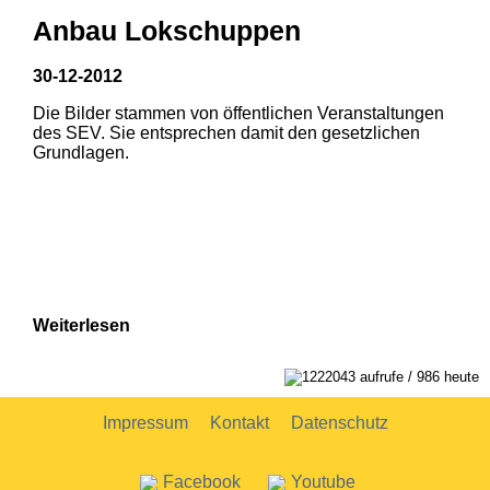
Anbau Lokschuppen
30-12-2012
Die Bilder stammen von öffentlichen Veranstaltungen
1
2
des SEV. Sie entsprechen damit den gesetzlichen
Grundlagen.
Weiterlesen
1222043 aufrufe / 986 heute
Impressum
Kontakt
Datenschutz
Facebook
Youtube