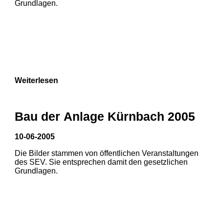
Grundlagen.
Weiterlesen
1
2
3
Bau der Anlage Kürnbach 2005
10-06-2005
Die Bilder stammen von öffentlichen Veranstaltungen
1
2
des SEV. Sie entsprechen damit den gesetzlichen
Grundlagen.
3
4
5
6
7
8