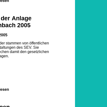
lesen
 der Anlage
nbach 2005
1
2005
lder stammen von öffentlichen
2
3
taltungen des SEV. Sie
echen damit den gesetzlichen
agen.
lesen
pen