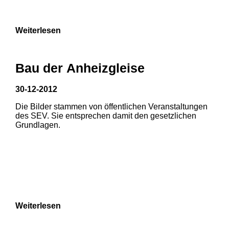
9
Weiterlesen
Bau der Anheizgleise
30-12-2012
Die Bilder stammen von öffentlichen Veranstaltungen
1
2
3
des SEV. Sie entsprechen damit den gesetzlichen
Grundlagen.
4
5
6
7
8
Weiterlesen