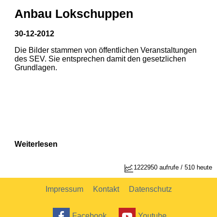
Anbau Lokschuppen
30-12-2012
Die Bilder stammen von öffentlichen Veranstaltungen
1
2
des SEV. Sie entsprechen damit den gesetzlichen
Grundlagen.
Weiterlesen
1222950 aufrufe / 510 heute
Impressum
Kontakt
Datenschutz
Facebook
Youtube