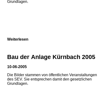
Grundlagen.
Weiterlesen
Bau der Anlage Kürnbach 2005
10-06-2005
Die Bilder stammen von öffentlichen Veranstaltungen
1
2
des SEV. Sie entsprechen damit den gesetzlichen
Grundlagen.
3
4
5
6
7
8