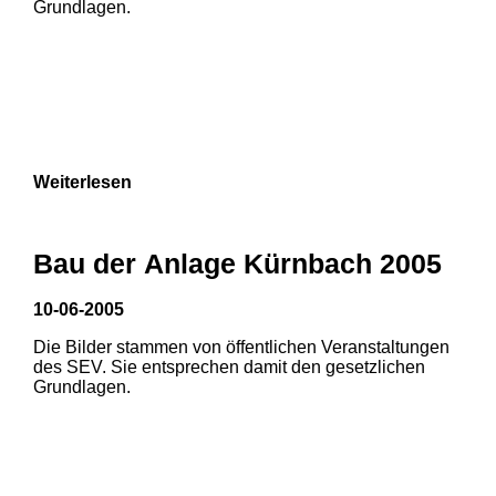
Grundlagen.
Weiterlesen
Bau der Anlage Kürnbach 2005
10-06-2005
Die Bilder stammen von öffentlichen Veranstaltungen
1
2
des SEV. Sie entsprechen damit den gesetzlichen
Grundlagen.
3
4
5
6
7
8