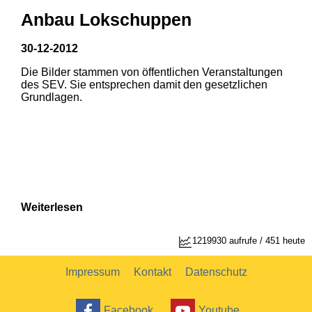
Anbau Lokschuppen
30-12-2012
Die Bilder stammen von öffentlichen Veranstaltungen
1
2
des SEV. Sie entsprechen damit den gesetzlichen
Grundlagen.
Weiterlesen
1219930 aufrufe / 451 heute
Impressum
Kontakt
Datenschutz
Facebook
Youtube