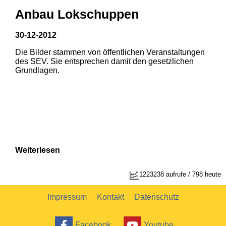
Anbau Lokschuppen
30-12-2012
Die Bilder stammen von öffentlichen Veranstaltungen
1
2
des SEV. Sie entsprechen damit den gesetzlichen
Grundlagen.
Weiterlesen
1223238 aufrufe / 798 heute
Impressum
Kontakt
Datenschutz
Facebook
Youtube