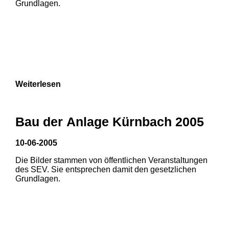
Grundlagen.
Weiterlesen
Bau der Anlage Kürnbach 2005
10-06-2005
Die Bilder stammen von öffentlichen Veranstaltungen
1
2
des SEV. Sie entsprechen damit den gesetzlichen
Grundlagen.
3
4
5
6
7
8