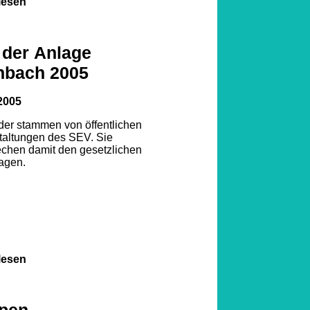
lesen
 der Anlage
nbach 2005
2005
lder stammen von öffentlichen
taltungen des SEV. Sie
echen damit den gesetzlichen
agen.
lesen
pen