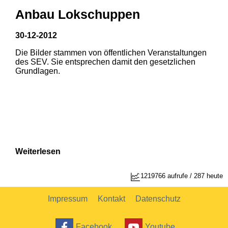
Anbau Lokschuppen
30-12-2012
Die Bilder stammen von öffentlichen Veranstaltungen
1
2
des SEV. Sie entsprechen damit den gesetzlichen
Grundlagen.
Weiterlesen
1
2
1219766 aufrufe / 287 heute
Impressum
Kontakt
Datenschutz
Facebook
Youtube