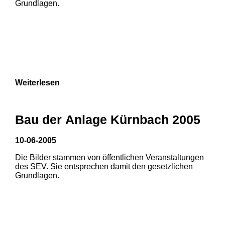
Grundlagen.
3
Weiterlesen
Bau der Anlage Kürnbach 2005
10-06-2005
Die Bilder stammen von öffentlichen Veranstaltungen
1
2
des SEV. Sie entsprechen damit den gesetzlichen
Grundlagen.
3
4
5
6
7
8