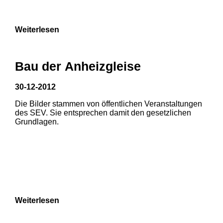
9
Weiterlesen
Bau der Anheizgleise
30-12-2012
Die Bilder stammen von öffentlichen Veranstaltungen
1
2
des SEV. Sie entsprechen damit den gesetzlichen
Grundlagen.
3
4
5
6
7
8
Weiterlesen