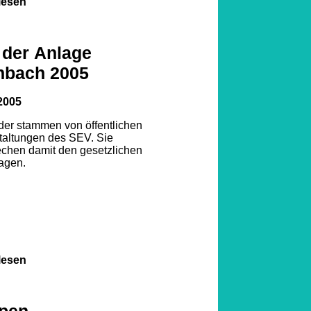
lesen
 der Anlage
nbach 2005
2005
lder stammen von öffentlichen
taltungen des SEV. Sie
echen damit den gesetzlichen
agen.
lesen
pen