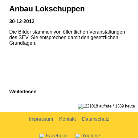
Anbau Lokschuppen
30-12-2012
Die Bilder stammen von öffentlichen Veranstaltungen
1
2
des SEV. Sie entsprechen damit den gesetzlichen
Grundlagen.
Weiterlesen
1221018 aufrufe / 1539 heute
Impressum
Kontakt
Datenschutz
Facebook
Youtube