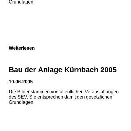
Grundlagen.
Weiterlesen
1
2
3
Bau der Anlage Kürnbach 2005
10-06-2005
Die Bilder stammen von öffentlichen Veranstaltungen
1
2
des SEV. Sie entsprechen damit den gesetzlichen
Grundlagen.
3
4
5
6
7
8