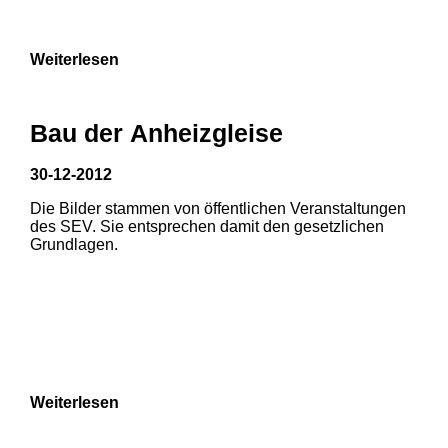
9
Weiterlesen
Bau der Anheizgleise
30-12-2012
Die Bilder stammen von öffentlichen Veranstaltungen
1
2
des SEV. Sie entsprechen damit den gesetzlichen
Grundlagen.
3
4
5
6
7
8
Weiterlesen