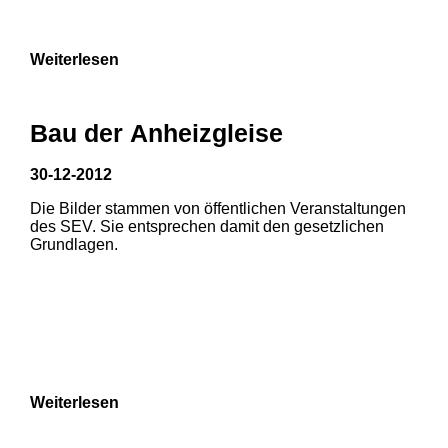
9
Weiterlesen
Bau der Anheizgleise
30-12-2012
Die Bilder stammen von öffentlichen Veranstaltungen
1
2
des SEV. Sie entsprechen damit den gesetzlichen
Grundlagen.
3
4
5
6
7
8
Weiterlesen