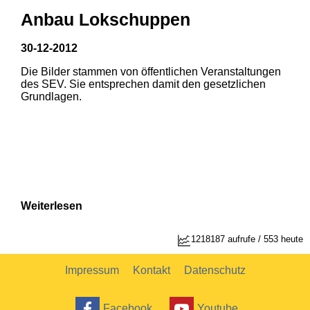
Anbau Lokschuppen
30-12-2012
Die Bilder stammen von öffentlichen Veranstaltungen
1
2
des SEV. Sie entsprechen damit den gesetzlichen
Grundlagen.
Weiterlesen
1218187 aufrufe / 553 heute
Impressum
Kontakt
Datenschutz
Facebook
Youtube