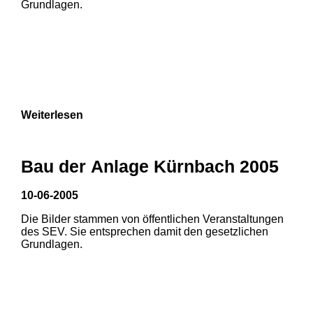
Grundlagen.
Weiterlesen
1
2
3
Bau der Anlage Kürnbach 2005
10-06-2005
Die Bilder stammen von öffentlichen Veranstaltungen
1
2
des SEV. Sie entsprechen damit den gesetzlichen
Grundlagen.
3
4
5
6
7
8