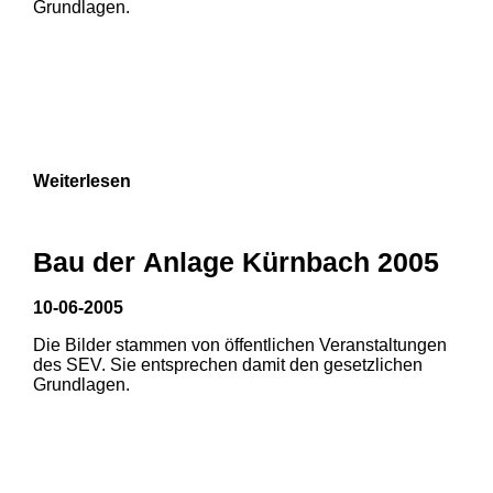
Grundlagen.
Weiterlesen
1
2
3
Bau der Anlage Kürnbach 2005
10-06-2005
Die Bilder stammen von öffentlichen Veranstaltungen
1
2
des SEV. Sie entsprechen damit den gesetzlichen
Grundlagen.
3
4
5
6
7
8