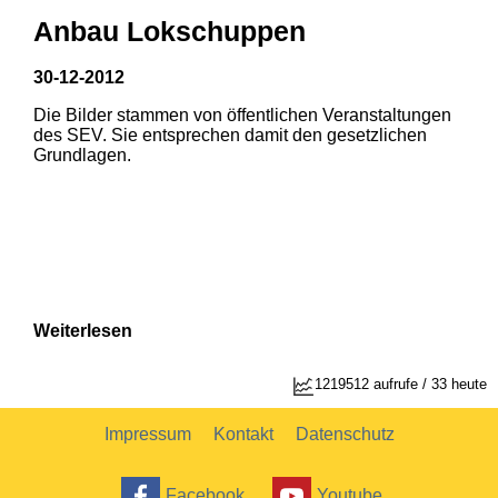
Anbau Lokschuppen
30-12-2012
Die Bilder stammen von öffentlichen Veranstaltungen
1
2
des SEV. Sie entsprechen damit den gesetzlichen
Grundlagen.
Weiterlesen
1219512 aufrufe / 33 heute
Impressum
Kontakt
Datenschutz
Facebook
Youtube