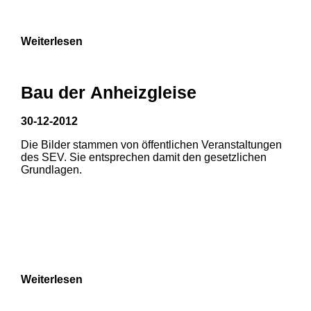
9
Weiterlesen
Bau der Anheizgleise
30-12-2012
Die Bilder stammen von öffentlichen Veranstaltungen
1
2
des SEV. Sie entsprechen damit den gesetzlichen
Grundlagen.
3
4
5
6
7
8
Weiterlesen