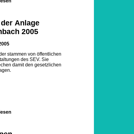
lesen
 der Anlage
nbach 2005
2005
lder stammen von öffentlichen
taltungen des SEV. Sie
echen damit den gesetzlichen
agen.
lesen
pen