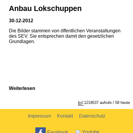
Anbau Lokschuppen
30-12-2012
Die Bilder stammen von öffentlichen Veranstaltungen
1
2
des SEV. Sie entsprechen damit den gesetzlichen
Grundlagen.
Weiterlesen
1219537 aufrufe / 58 heute
Impressum
Kontakt
Datenschutz
Facebook
Youtube