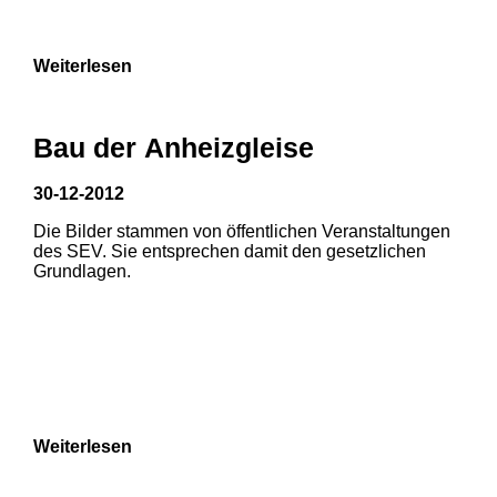
Weiterlesen
Bau der Anheizgleise
30-12-2012
Die Bilder stammen von öffentlichen Veranstaltungen
1
2
des SEV. Sie entsprechen damit den gesetzlichen
Grundlagen.
3
4
5
6
7
8
Weiterlesen