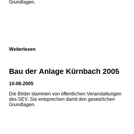
Grundlagen.
Weiterlesen
Bau der Anlage Kürnbach 2005
10-06-2005
Die Bilder stammen von öffentlichen Veranstaltungen
1
2
des SEV. Sie entsprechen damit den gesetzlichen
Grundlagen.
3
4
5
6
7
8