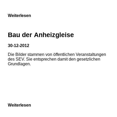
9
Weiterlesen
Bau der Anheizgleise
30-12-2012
1
2
Die Bilder stammen von öffentlichen Veranstaltungen
1
2
des SEV. Sie entsprechen damit den gesetzlichen
3
Grundlagen.
3
4
5
6
7
8
Weiterlesen