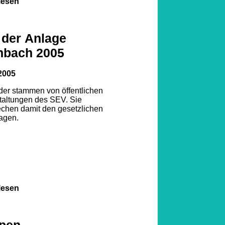
lesen
 der Anlage
nbach 2005
2005
lder stammen von öffentlichen
taltungen des SEV. Sie
echen damit den gesetzlichen
agen.
lesen
pen