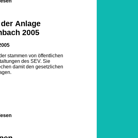
lesen
 der Anlage
nbach 2005
2005
lder stammen von öffentlichen
taltungen des SEV. Sie
echen damit den gesetzlichen
agen.
lesen
pen