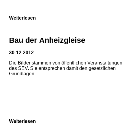
9
Weiterlesen
Bau der Anheizgleise
30-12-2012
Die Bilder stammen von öffentlichen Veranstaltungen
1
2
des SEV. Sie entsprechen damit den gesetzlichen
Grundlagen.
3
4
5
6
7
8
Weiterlesen