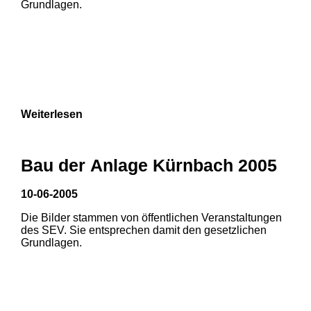
Grundlagen.
Weiterlesen
Bau der Anlage Kürnbach 2005
10-06-2005
Die Bilder stammen von öffentlichen Veranstaltungen
1
2
des SEV. Sie entsprechen damit den gesetzlichen
Grundlagen.
3
4
5
6
7
8