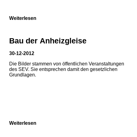
Weiterlesen
Bau der Anheizgleise
30-12-2012
Die Bilder stammen von öffentlichen Veranstaltungen
1
2
3
des SEV. Sie entsprechen damit den gesetzlichen
Grundlagen.
4
5
6
7
8
Weiterlesen