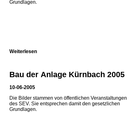
Grundlagen.
Weiterlesen
Bau der Anlage Kürnbach 2005
10-06-2005
Die Bilder stammen von öffentlichen Veranstaltungen
1
2
3
des SEV. Sie entsprechen damit den gesetzlichen
Grundlagen.
4
5
6
7
8
9