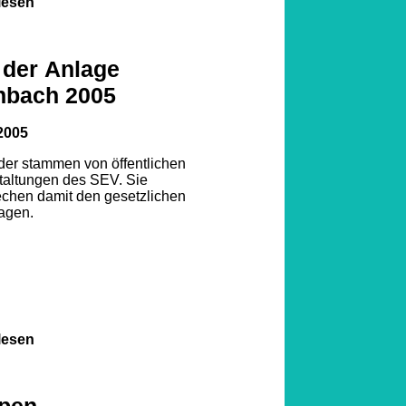
lesen
 der Anlage
nbach 2005
2005
lder stammen von öffentlichen
taltungen des SEV. Sie
echen damit den gesetzlichen
agen.
lesen
pen