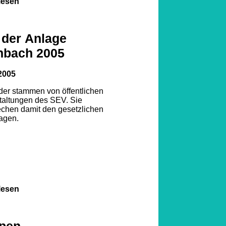
lesen
 der Anlage
nbach 2005
2005
lder stammen von öffentlichen
taltungen des SEV. Sie
echen damit den gesetzlichen
agen.
lesen
pen