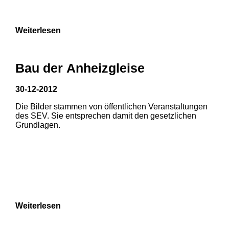
9
Weiterlesen
Bau der Anheizgleise
30-12-2012
1
2
Die Bilder stammen von öffentlichen Veranstaltungen
1
2
des SEV. Sie entsprechen damit den gesetzlichen
3
Grundlagen.
3
4
5
6
7
8
Weiterlesen