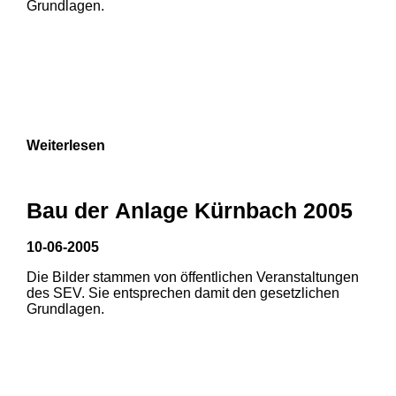
Grundlagen.
Weiterlesen
Bau der Anlage Kürnbach 2005
10-06-2005
Die Bilder stammen von öffentlichen Veranstaltungen
1
2
des SEV. Sie entsprechen damit den gesetzlichen
Grundlagen.
3
4
5
6
7
8