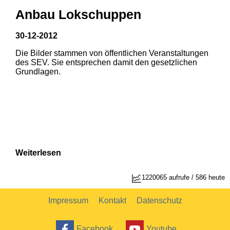
Anbau Lokschuppen
30-12-2012
Die Bilder stammen von öffentlichen Veranstaltungen
1
2
des SEV. Sie entsprechen damit den gesetzlichen
Grundlagen.
Weiterlesen
1220065 aufrufe / 586 heute
Impressum
Kontakt
Datenschutz
Facebook
Youtube