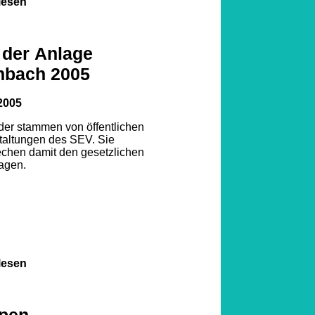
lesen
 der Anlage
nbach 2005
2005
lder stammen von öffentlichen
taltungen des SEV. Sie
echen damit den gesetzlichen
agen.
lesen
pen