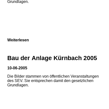
Grundlagen.
Weiterlesen
1
2
3
Bau der Anlage Kürnbach 2005
10-06-2005
Die Bilder stammen von öffentlichen Veranstaltungen
1
2
3
des SEV. Sie entsprechen damit den gesetzlichen
Grundlagen.
4
5
6
7
8
9