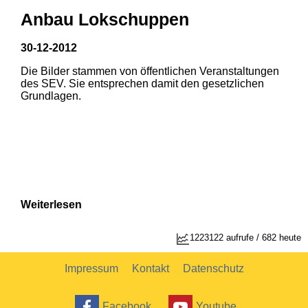
Anbau Lokschuppen
30-12-2012
Die Bilder stammen von öffentlichen Veranstaltungen
1
2
des SEV. Sie entsprechen damit den gesetzlichen
Grundlagen.
Weiterlesen
1223122 aufrufe / 682 heute
Impressum
Kontakt
Datenschutz
Facebook
Youtube