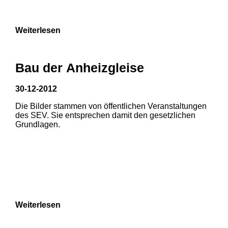
Weiterlesen
Bau der Anheizgleise
30-12-2012
Die Bilder stammen von öffentlichen Veranstaltungen
1
2
des SEV. Sie entsprechen damit den gesetzlichen
Grundlagen.
3
4
5
6
7
8
Weiterlesen