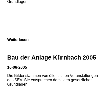
Grundlagen.
Weiterlesen
Bau der Anlage Kürnbach 2005
10-06-2005
Die Bilder stammen von öffentlichen Veranstaltungen
1
2
3
des SEV. Sie entsprechen damit den gesetzlichen
Grundlagen.
4
5
6
7
8
9