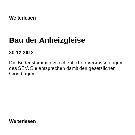
9
Weiterlesen
Bau der Anheizgleise
30-12-2012
Die Bilder stammen von öffentlichen Veranstaltungen
1
2
3
des SEV. Sie entsprechen damit den gesetzlichen
Grundlagen.
4
5
6
7
8
Weiterlesen