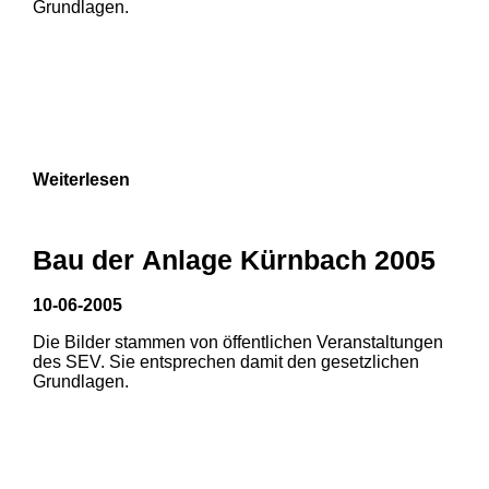
Grundlagen.
Weiterlesen
1
2
3
Bau der Anlage Kürnbach 2005
10-06-2005
Die Bilder stammen von öffentlichen Veranstaltungen
1
2
des SEV. Sie entsprechen damit den gesetzlichen
Grundlagen.
3
4
5
6
7
8