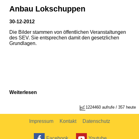
Anbau Lokschuppen
30-12-2012
Die Bilder stammen von öffentlichen Veranstaltungen
1
2
des SEV. Sie entsprechen damit den gesetzlichen
Grundlagen.
Weiterlesen
1
2
1224460 aufrufe / 357 heute
Impressum
Kontakt
Datenschutz
Facebook
Youtube