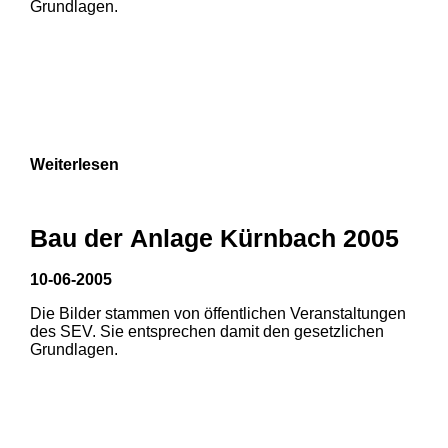
Grundlagen.
Weiterlesen
1
2
3
Bau der Anlage Kürnbach 2005
10-06-2005
Die Bilder stammen von öffentlichen Veranstaltungen
1
2
des SEV. Sie entsprechen damit den gesetzlichen
Grundlagen.
3
4
5
6
7
8