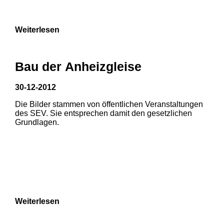
9
Weiterlesen
Bau der Anheizgleise
30-12-2012
Die Bilder stammen von öffentlichen Veranstaltungen
1
2
3
des SEV. Sie entsprechen damit den gesetzlichen
Grundlagen.
4
5
6
7
8
Weiterlesen