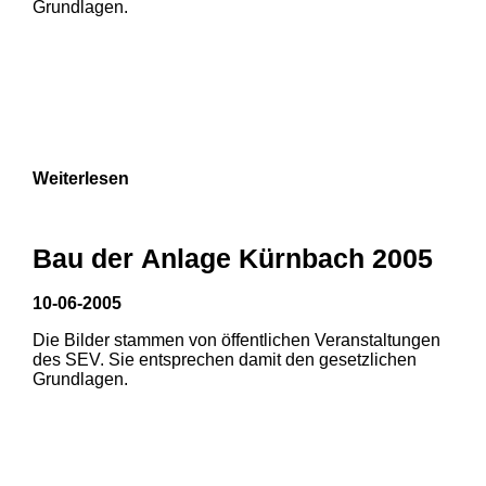
Grundlagen.
Weiterlesen
1
2
3
Bau der Anlage Kürnbach 2005
10-06-2005
Die Bilder stammen von öffentlichen Veranstaltungen
1
2
des SEV. Sie entsprechen damit den gesetzlichen
Grundlagen.
3
4
5
6
7
8