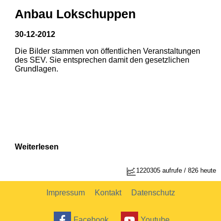
Anbau Lokschuppen
30-12-2012
Die Bilder stammen von öffentlichen Veranstaltungen
1
2
des SEV. Sie entsprechen damit den gesetzlichen
Grundlagen.
Weiterlesen
1220305 aufrufe / 826 heute
Impressum
Kontakt
Datenschutz
Facebook
Youtube