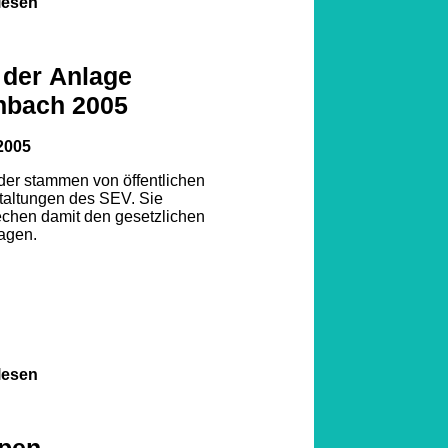
lesen
 der Anlage
nbach 2005
1
2005
lder stammen von öffentlichen
2
3
taltungen des SEV. Sie
echen damit den gesetzlichen
agen.
lesen
pen