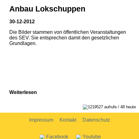
Anbau Lokschuppen
30-12-2012
Die Bilder stammen von öffentlichen Veranstaltungen
1
2
des SEV. Sie entsprechen damit den gesetzlichen
Grundlagen.
Weiterlesen
1219527 aufrufe / 48 heute
Impressum
Kontakt
Datenschutz
Facebook
Youtube