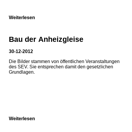
Weiterlesen
Bau der Anheizgleise
30-12-2012
Die Bilder stammen von öffentlichen Veranstaltungen
1
2
3
des SEV. Sie entsprechen damit den gesetzlichen
Grundlagen.
4
5
6
7
8
Weiterlesen