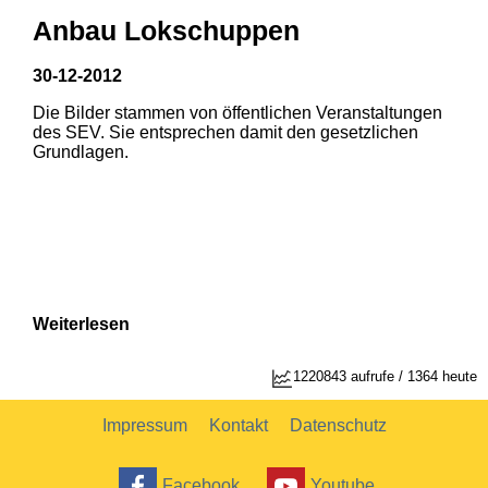
Anbau Lokschuppen
30-12-2012
Die Bilder stammen von öffentlichen Veranstaltungen
1
2
des SEV. Sie entsprechen damit den gesetzlichen
Grundlagen.
Weiterlesen
1
2
1220843 aufrufe / 1364 heute
Impressum
Kontakt
Datenschutz
Facebook
Youtube