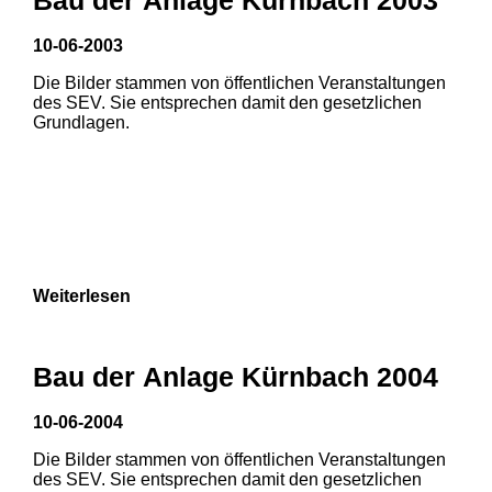
10-06-2003
1
2
Die Bilder stammen von öffentlichen Veranstaltungen
des SEV. Sie entsprechen damit den gesetzlichen
Grundlagen.
Weiterlesen
1
2
Bau der Anlage Kürnbach 2004
3
4
5
10-06-2004
6
7
8
Die Bilder stammen von öffentlichen Veranstaltungen
1
2
des SEV. Sie entsprechen damit den gesetzlichen