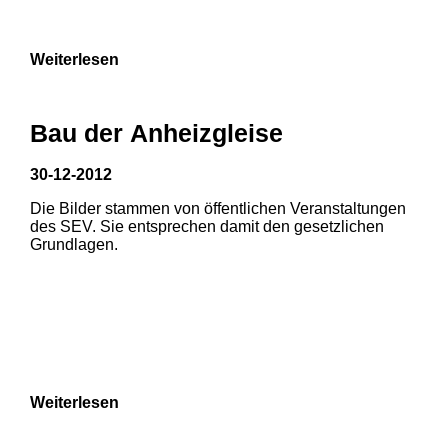
9
Weiterlesen
Bau der Anheizgleise
30-12-2012
Die Bilder stammen von öffentlichen Veranstaltungen
1
2
3
des SEV. Sie entsprechen damit den gesetzlichen
Grundlagen.
4
5
6
7
8
Weiterlesen