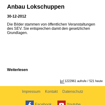
Anbau Lokschuppen
30-12-2012
Die Bilder stammen von öffentlichen Veranstaltungen
1
2
des SEV. Sie entsprechen damit den gesetzlichen
Grundlagen.
Weiterlesen
1222961 aufrufe / 521 heute
Impressum
Kontakt
Datenschutz
Facebook
Youtube