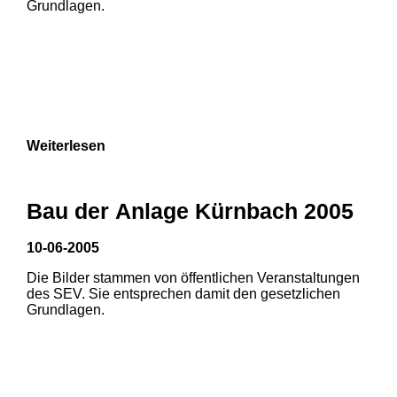
Grundlagen.
Weiterlesen
Bau der Anlage Kürnbach 2005
10-06-2005
Die Bilder stammen von öffentlichen Veranstaltungen
1
2
des SEV. Sie entsprechen damit den gesetzlichen
Grundlagen.
3
4
5
6
7
8