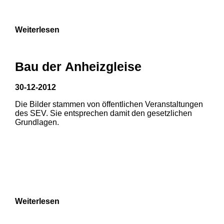
9
Weiterlesen
Bau der Anheizgleise
30-12-2012
Die Bilder stammen von öffentlichen Veranstaltungen
1
2
des SEV. Sie entsprechen damit den gesetzlichen
Grundlagen.
3
4
5
6
7
8
Weiterlesen