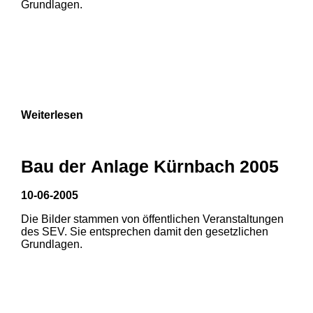
Grundlagen.
Weiterlesen
Bau der Anlage Kürnbach 2005
10-06-2005
Die Bilder stammen von öffentlichen Veranstaltungen
1
2
des SEV. Sie entsprechen damit den gesetzlichen
Grundlagen.
3
4
5
6
7
8