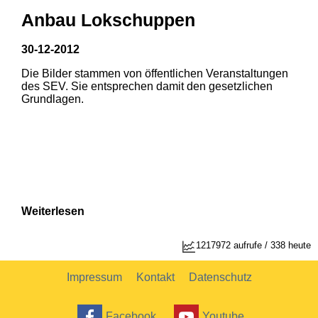
Anbau Lokschuppen
30-12-2012
Die Bilder stammen von öffentlichen Veranstaltungen
1
2
des SEV. Sie entsprechen damit den gesetzlichen
Grundlagen.
Weiterlesen
1217972 aufrufe / 338 heute
Impressum
Kontakt
Datenschutz
Facebook
Youtube