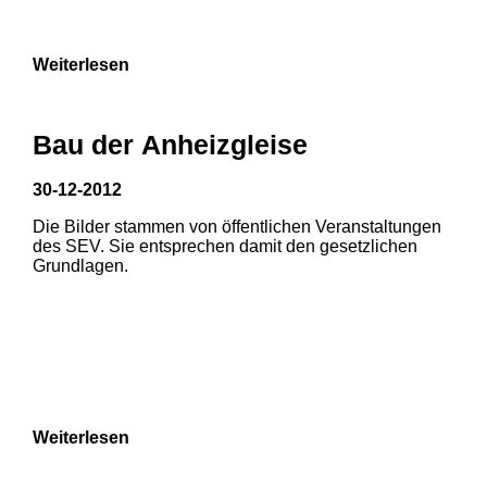
9
Weiterlesen
Bau der Anheizgleise
30-12-2012
Die Bilder stammen von öffentlichen Veranstaltungen
1
2
3
des SEV. Sie entsprechen damit den gesetzlichen
Grundlagen.
4
5
6
7
8
Weiterlesen