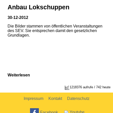
Anbau Lokschuppen
30-12-2012
Die Bilder stammen von öffentlichen Veranstaltungen
1
2
des SEV. Sie entsprechen damit den gesetzlichen
Grundlagen.
Weiterlesen
1218376 aufrufe / 742 heute
Impressum
Kontakt
Datenschutz
Facebook
Youtube