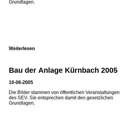
Grundlagen.
Weiterlesen
Bau der Anlage Kürnbach 2005
10-06-2005
Die Bilder stammen von öffentlichen Veranstaltungen
1
2
des SEV. Sie entsprechen damit den gesetzlichen
Grundlagen.
3
4
5
6
7
8