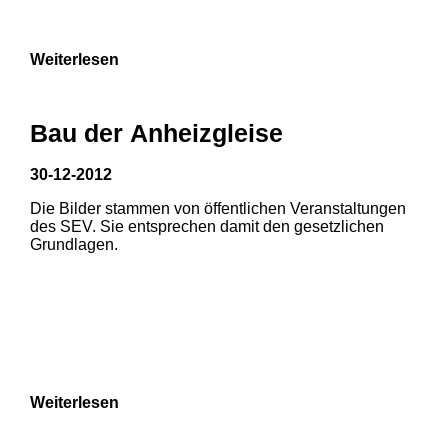
9
Weiterlesen
Bau der Anheizgleise
30-12-2012
Die Bilder stammen von öffentlichen Veranstaltungen
1
2
des SEV. Sie entsprechen damit den gesetzlichen
Grundlagen.
3
4
5
6
7
8
Weiterlesen