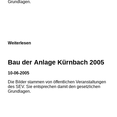
Grundlagen.
Weiterlesen
Bau der Anlage Kürnbach 2005
10-06-2005
Die Bilder stammen von öffentlichen Veranstaltungen
1
2
des SEV. Sie entsprechen damit den gesetzlichen
Grundlagen.
3
4
5
6
7
8