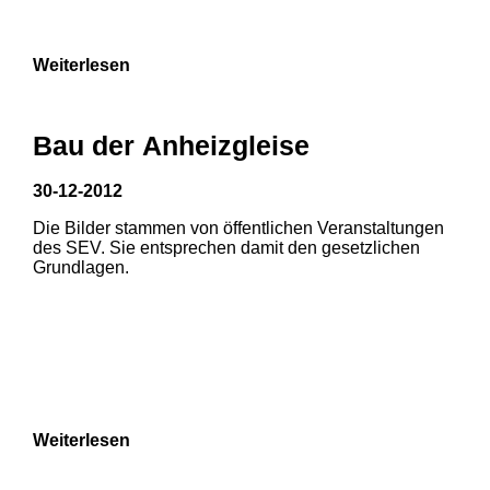
9
Weiterlesen
Bau der Anheizgleise
30-12-2012
Die Bilder stammen von öffentlichen Veranstaltungen
1
2
des SEV. Sie entsprechen damit den gesetzlichen
Grundlagen.
3
4
5
6
7
8
Weiterlesen