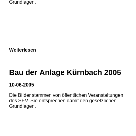
Grundlagen.
Weiterlesen
Bau der Anlage Kürnbach 2005
10-06-2005
Die Bilder stammen von öffentlichen Veranstaltungen
1
2
des SEV. Sie entsprechen damit den gesetzlichen
Grundlagen.
3
4
5
6
7
8