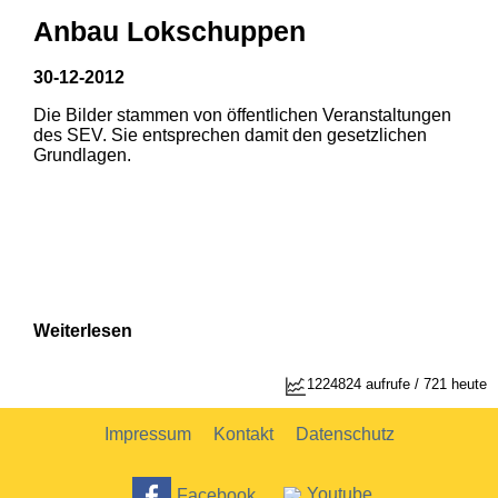
Anbau Lokschuppen
30-12-2012
Die Bilder stammen von öffentlichen Veranstaltungen
1
2
des SEV. Sie entsprechen damit den gesetzlichen
Grundlagen.
Weiterlesen
1224824 aufrufe / 721 heute
Impressum
Kontakt
Datenschutz
Facebook
Youtube