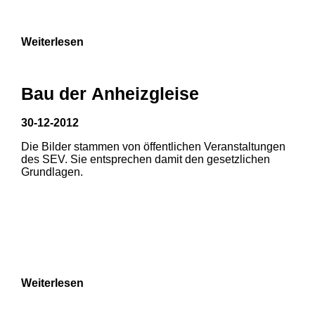
Weiterlesen
Bau der Anheizgleise
30-12-2012
Die Bilder stammen von öffentlichen Veranstaltungen
1
2
des SEV. Sie entsprechen damit den gesetzlichen
Grundlagen.
3
4
5
6
7
8
Weiterlesen