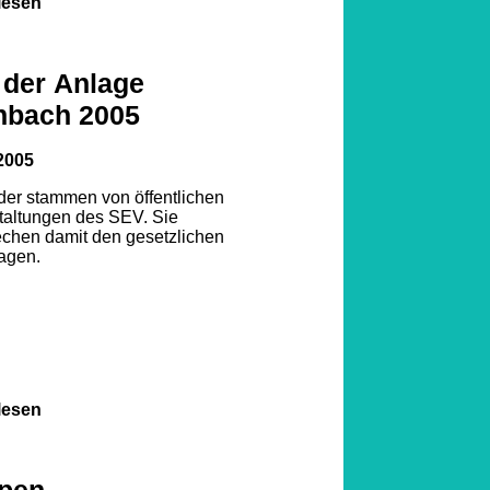
lesen
 der Anlage
nbach 2005
2005
lder stammen von öffentlichen
taltungen des SEV. Sie
echen damit den gesetzlichen
agen.
lesen
pen