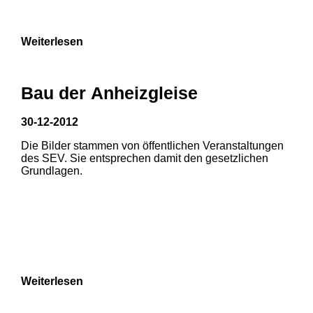
Weiterlesen
Bau der Anheizgleise
30-12-2012
Die Bilder stammen von öffentlichen Veranstaltungen
1
2
des SEV. Sie entsprechen damit den gesetzlichen
Grundlagen.
3
4
5
6
7
8
Weiterlesen