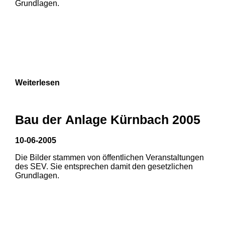
Grundlagen.
Weiterlesen
1
2
3
Bau der Anlage Kürnbach 2005
10-06-2005
Die Bilder stammen von öffentlichen Veranstaltungen
1
2
3
des SEV. Sie entsprechen damit den gesetzlichen
Grundlagen.
4
5
6
7
8
9