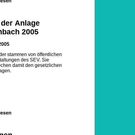
lesen
 der Anlage
nbach 2005
2005
lder stammen von öffentlichen
taltungen des SEV. Sie
echen damit den gesetzlichen
agen.
lesen
pen