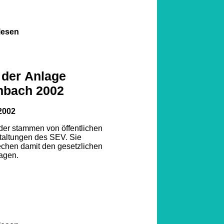
lesen
1
2
3
 der Anlage
nbach 2002
4
5
2002
6
7
lder stammen von öffentlichen
taltungen des SEV. Sie
echen damit den gesetzlichen
8
agen.