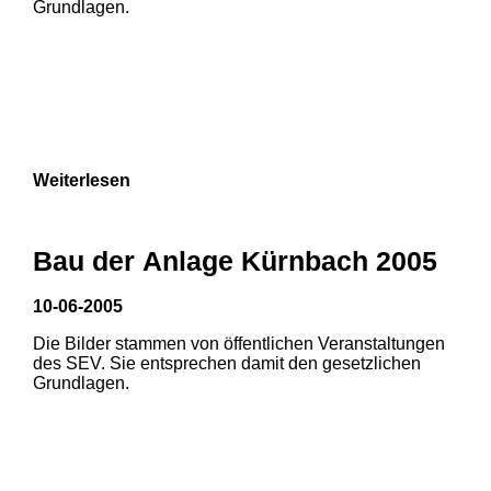
Grundlagen.
Weiterlesen
1
2
3
Bau der Anlage Kürnbach 2005
10-06-2005
Die Bilder stammen von öffentlichen Veranstaltungen
1
2
3
des SEV. Sie entsprechen damit den gesetzlichen
Grundlagen.
4
5
6
7
8
9