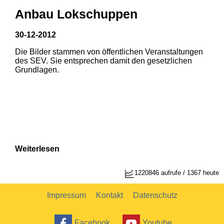
Anbau Lokschuppen
30-12-2012
Die Bilder stammen von öffentlichen Veranstaltungen
1
2
des SEV. Sie entsprechen damit den gesetzlichen
Grundlagen.
Weiterlesen
1220846 aufrufe / 1367 heute
Impressum
Kontakt
Datenschutz
Facebook
Youtube