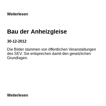
Weiterlesen
Bau der Anheizgleise
30-12-2012
Die Bilder stammen von öffentlichen Veranstaltungen
1
2
3
des SEV. Sie entsprechen damit den gesetzlichen
Grundlagen.
4
5
6
7
8
Weiterlesen