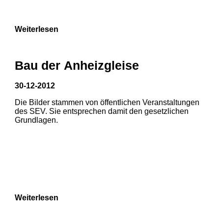
Weiterlesen
Bau der Anheizgleise
30-12-2012
Die Bilder stammen von öffentlichen Veranstaltungen
1
2
des SEV. Sie entsprechen damit den gesetzlichen
Grundlagen.
3
4
5
6
7
8
Weiterlesen