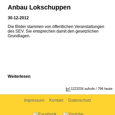
Anbau Lokschuppen
30-12-2012
Die Bilder stammen von öffentlichen Veranstaltungen
1
2
des SEV. Sie entsprechen damit den gesetzlichen
Grundlagen.
Weiterlesen
1223234 aufrufe / 794 heute
Impressum
Kontakt
Datenschutz
Facebook
Youtube