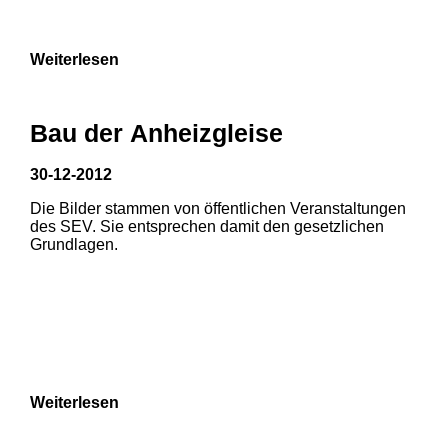
9
Weiterlesen
Bau der Anheizgleise
30-12-2012
Die Bilder stammen von öffentlichen Veranstaltungen
1
2
des SEV. Sie entsprechen damit den gesetzlichen
Grundlagen.
3
4
5
6
7
8
Weiterlesen