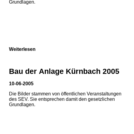
Grundlagen.
Weiterlesen
Bau der Anlage Kürnbach 2005
10-06-2005
Die Bilder stammen von öffentlichen Veranstaltungen
1
2
des SEV. Sie entsprechen damit den gesetzlichen
Grundlagen.
3
4
5
6
7
8