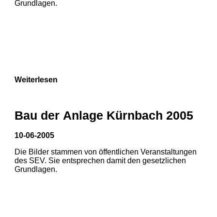
Grundlagen.
Weiterlesen
Bau der Anlage Kürnbach 2005
10-06-2005
Die Bilder stammen von öffentlichen Veranstaltungen
1
2
des SEV. Sie entsprechen damit den gesetzlichen
Grundlagen.
3
4
5
6
7
8