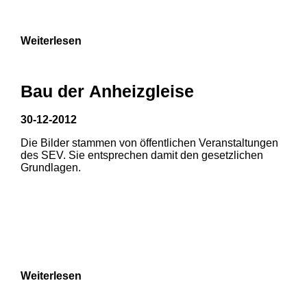
9
Weiterlesen
Bau der Anheizgleise
30-12-2012
Die Bilder stammen von öffentlichen Veranstaltungen
1
2
des SEV. Sie entsprechen damit den gesetzlichen
Grundlagen.
3
4
5
6
7
8
Weiterlesen