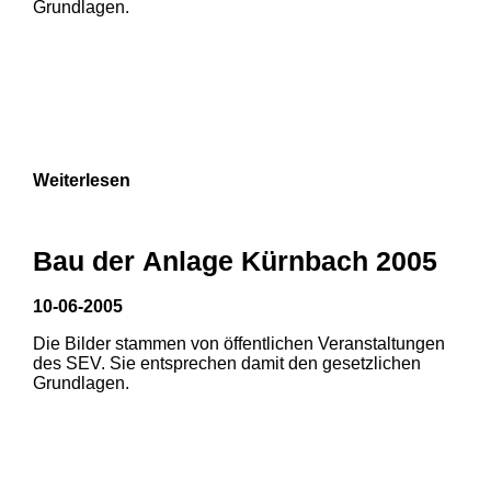
Grundlagen.
Weiterlesen
Bau der Anlage Kürnbach 2005
10-06-2005
Die Bilder stammen von öffentlichen Veranstaltungen
1
2
3
des SEV. Sie entsprechen damit den gesetzlichen
Grundlagen.
4
5
6
7
8
9