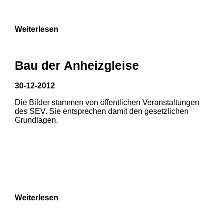
9
Weiterlesen
Bau der Anheizgleise
30-12-2012
Die Bilder stammen von öffentlichen Veranstaltungen
1
2
des SEV. Sie entsprechen damit den gesetzlichen
Grundlagen.
3
4
5
6
7
8
Weiterlesen