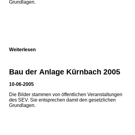
Grundlagen.
Weiterlesen
1
2
3
Bau der Anlage Kürnbach 2005
10-06-2005
Die Bilder stammen von öffentlichen Veranstaltungen
1
2
des SEV. Sie entsprechen damit den gesetzlichen
Grundlagen.
3
4
5
6
7
8