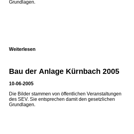
Grundlagen.
Weiterlesen
Bau der Anlage Kürnbach 2005
10-06-2005
Die Bilder stammen von öffentlichen Veranstaltungen
1
2
des SEV. Sie entsprechen damit den gesetzlichen
Grundlagen.
3
4
5
6
7
8