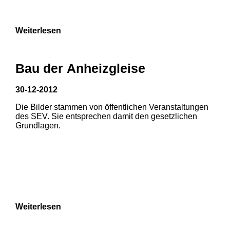
9
Weiterlesen
Bau der Anheizgleise
30-12-2012
Die Bilder stammen von öffentlichen Veranstaltungen
1
2
3
des SEV. Sie entsprechen damit den gesetzlichen
Grundlagen.
4
5
6
7
8
Weiterlesen